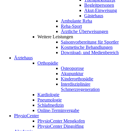
Begleitpersonen
Akut-Einweisung
Gästehaus
Ambulante Reha
Reha-Sport
Ärztliche Überweisungen
Weitere Leistungen
Saisonvorbereitung für Sportler
Kosmetische Behandlungen
Download- und Medienbereich
Ärztehaus
Orthopädie
Osteoporose
Akupunktur
Kinderorthopädie
Interdisziplinäre
Schmerzregeneration
Kardiologie
Pneumologie
Schlafmedizin
Online-Terminvergabe
PhysioCenter
PhysioCenter Mengkofen
PhysioCenter Dingolfing